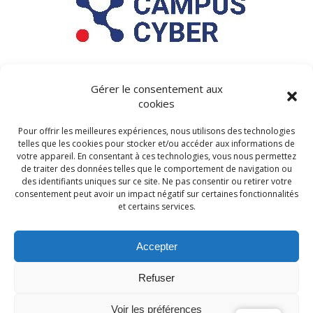
Gérer le consentement aux
cookies
Pour offrir les meilleures expériences, nous utilisons des technologies
telles que les cookies pour stocker et/ou accéder aux informations de
votre appareil. En consentant à ces technologies, vous nous permettez
de traiter des données telles que le comportement de navigation ou
© 2026 - Cabinet Louis Reynaud
des identifiants uniques sur ce site. Ne pas consentir ou retirer votre
consentement peut avoir un impact négatif sur certaines fonctionnalités
N° SIRET 83373449400010 - RCS, Marseille 833 734 494
et certains services.
Numéro public d'identification du registre de transparence de
l'Union Européenne : 653313336513-67 Cabinet Louis Reynaud a
Accepter
désigné un Délégué à la protection des données (DPO) auprès
de la CNIL sous le n° DPO-83957
Refuser
Mentions légales
Voir les préférences