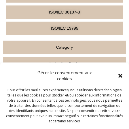
ISO/IEC 30107-3
ISO/IEC 19795
Category
Evaluation Center
Gérer le consentement aux
cookies
Company
Pour offrir les meilleures expériences, nous utilisons des technologies
telles que les cookies pour stocker et/ou accéder aux informations de
votre appareil. En consentant à ces technologies, vous nous permettez
de traiter des données telles que le comportement de navigation ou
© 2026 - Cabinet Louis Reynaud
des identifiants uniques sur ce site. Ne pas consentir ou retirer votre
consentement peut avoir un impact négatif sur certaines fonctionnalités
SIRET NO. 83373449400010 - SCR, Marseille 833 734 494 Public
et certains services.
identification number of the EU transparency register: